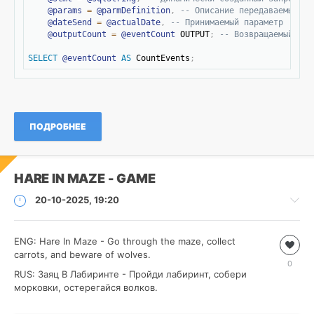
@params
=
@parmDefinition
,
-- Описание передаваемых па
@dateSend
=
@actualDate
,
-- Принимаемый параметр
@outputCount
=
@eventCount
 OUTPUT
;
-- Возвращаемый пар
SELECT
@eventCount
AS
 CountEvents
;
ПОДРОБНЕЕ
HARE IN MAZE - GAME
20-10-2025, 19:20
ENG:
Игры
Hare In Maze - Go through the maze, collect
carrots, and beware of wolves.
Roman
0
RUS: Заяц В Лабиринте - Пройди лабиринт, собери
168
морковки, остерегайся волков.
0