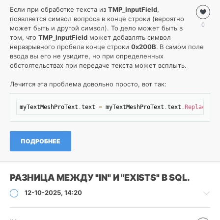
Если при обработке текста из
Разработка
TMP_InputField
,
появляется символ вопроса в конце строки (вероятно
/
0
может быть и другой символ). То дело может быть в
.NET
том, что
C#
TMP_InputField
может добавлять символ
неразрывного пробела конце строки
/
0x200B
.
В самом поле
ввода вы его не увидите, но при определенных
Unity
обстоятельствах при передаче текста может всплыть.
Roman
6
Лечится эта проблема довольно просто, вот так:
0
Скопировать
myTextMeshProText
.
text 
=
 myTextMeshProText
.
text
.
Replace
(
"\
.NET
,
Unity
,
C#
ПОДРОБНЕЕ
РАЗНИЦА МЕЖДУ "IN" И "EXISTS" В SQL.
12-10-2025, 14:20