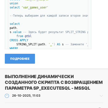
MSSQL
,
union
SQL
,
select
'var_games_user'
SPLIT_STRING
--Теперь выбираем для каждой записи второе значение в стро
select
path
,
s
.
value
-- Здесь будет результат SPLIT_STRING для каждого 
from
@tbl
CROSS
APPLY
    STRING_SPLIT
(
path
,
'_'
)
AS
 s 
-- Замените '_' на ваш ра
WHERE
    s
.
value
=
(
SELECT
value
FROM
 STRING_SPLIT
(
path
,
'_'
)
ORDER
BY
(
SELECT
NULL
)
OFFSET
1
ROW
FETCH
NEXT
1
ROW
 O
ПОДРОБНЕЕ
-- Для выбора какой из параметров по порядку взять, меняем
ВЫПОЛНЕНИЕ ДИНАМИЧЕСКИ
СОЗДАННОГО СКРИПТА С ВОЗВРАЩЕНИЕМ
ПАРАМЕТРА SP_EXECUTESQL - MSSQL
26-10-2025, 11:03