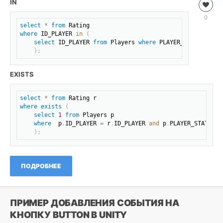
IN
Базы
данных
Скопировать
0
Roman
select
*
from
where
 ID_PLAYER 
in
(
22
select
 ID_PLAYER 
from
 Players 
where
 PLAYER_STATUS 
=
'A
)
;
0
SQL
,
EXISTS
database
Скопировать
select
*
from
where
exists
(
select
1
from
 Players p

where
  p
.
ID_PLAYER 
=
 r
.
ID_PLAYER 
and
 p
.
PLAYER_STATUS 
=
)
;
ПОДРОБНЕЕ
ПРИМЕР ДОБАВЛЕНИЯ СОБЫТИЯ НА
КНОПКУ BUTTON В UNITY