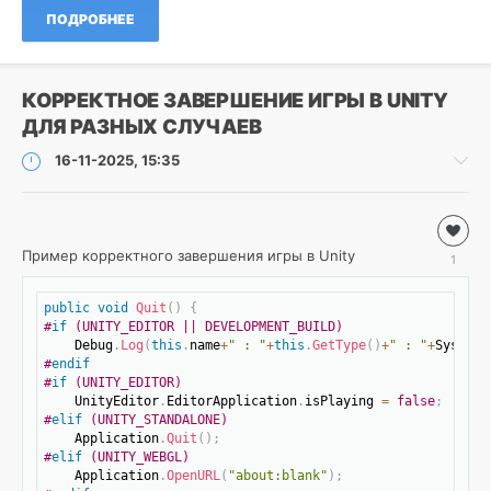
0
ПОДРОБНЕЕ
MSSQL
,
TSQL
,
SQL
КОРРЕКТНОЕ ЗАВЕРШЕНИЕ ИГРЫ В UNITY
ДЛЯ РАЗНЫХ СЛУЧАЕВ
16-11-2025, 15:35
Разработка
/
Пример корректного завершения игры в Unity
1
.NET
C#
Скопировать
/
public
void
Quit
(
)
{
#
if
 (UNITY_EDITOR || DEVELOPMENT_BUILD)
Unity
    Debug
.
Log
(
this
.
name
+
" : "
+
this
.
GetType
(
)
+
" : "
+
System
.
Roman
#
endif
#
if
 (UNITY_EDITOR)
28
    UnityEditor
.
EditorApplication
.
isPlaying 
=
false
;
1
#
elif
 (UNITY_STANDALONE) 
    Application
.
Quit
(
)
;
#
elif
 (UNITY_WEBGL)
Unity
,
    Application
.
OpenURL
(
"аbout:blank"
)
;
C#
,