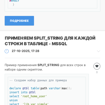
#
endif
.NET
}
ПОДРОБНЕЕ
ПРИМЕНЯЕМ SPLIT_STRING ДЛЯ КАЖДОЙ
СТРОКИ В ТАБЛИЦЕ - MSSQL
27-10-2025, 17:28
Пример применения
Базы
SPLIT_STRING
для всех строк в
наборе одним скриптом.
данных
0
/
Скопировать
MSSQL
-- Создаем набор данных для примера
Roman
declare
@tbl
table
(
path 
varchar
(
max
)
)
;
18
insert
into
@tbl
select
'root_home_user'
0
union
select
'lib_var_simple'