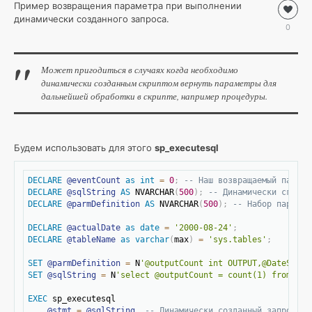
Пример возвращения параметра при выполнении
Базы
динамически созданного запроса.
данных
0
/
MSSQL
Roman
Может пригодиться в случаях когда необходимо
динамически созданным скриптом вернуть параметры для
8
дальнейшей обработки в скрипте, например процедуры.
0
sp_executesql
,
MSSQL
,
Будем использовать для этого
sp_executesql
SQL
Скопировать
DECLARE
@eventCount
as
int
=
0
;
-- Наш возвращаемый параме
DECLARE
@sqlString
AS
 NVARCHAR
(
500
)
;
-- Динамически сгенер
DECLARE
@parmDefinition
AS
 NVARCHAR
(
500
)
;
-- Набор парамет
DECLARE
@actualDate
as
date
=
'2000-08-24'
;
DECLARE
@tableName
as
varchar
(
max
)
=
'sys.tables'
;
SET
@parmDefinition
=
 N
'@outputCount int OUTPUT,@DateSend 
SET
@sqlString
=
 N
'select @outputCount = count(1) from '
+
@
EXEC
 sp_executesql

@stmt
=
@sqlString
,
-- Динамически созданный запрос