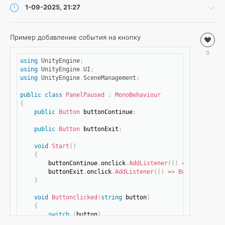
1-09-2025, 21:27
Пример добавление события на кнопку
Разработка
/
Скопировать
0
.NET
using
UnityEngine
;
C#
using
UnityEngine
.
UI
;
/
using
UnityEngine
.
SceneManagement
;
Unity
public
class
PanelPaused
:
MonoBehaviour
Roman
{
14
public
Button
 buttonContinue
;
0
public
Button
 buttonExit
;
Unity
,
void
Start
(
)
C#
{
        buttonContinue
.
onclick
.
AddListener
(
(
)
=>
Buttoncli
        buttonExit
.
onclick
.
AddListener
(
(
)
=>
Buttonclicked
}
void
Buttonclicked
(
string
 button
)
{
switch
(
button
)
{