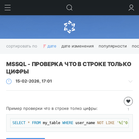
ИСКАТЬ
ВОЙТИ
сортировать по
дате
дате изменения
популярности
по
.NET
.NET CF
bottle
C#
date
datetime
example
MSSQL - ПРОВЕРКА ЧТО В СТРОКЕ ТОЛЬКО
Excel
FireBird
ftp
function
HTML
Image
INSERT
ЦИФРЫ
Interbase
JavaScript
linux
MD5
MSSQL
mysql
15-02-2026, 17:01
NET
Net Core
oracle
pl/sql
PLSQL
Python
python 3
SQL
TSQL
tutorial
ubuntu
Unity
Базы
Windows Mobile
xml
перевод
пример
примеры
данных
программирование
руководство
функции
Пример проверки что в строке толко цифры:
1
/
Показать все теги
MSSQL
Скопировать
SELECT
*
FROM
 my_table 
WHERE
 user_name 
NOT
LIKE
'%[^0-9]%'
Roman
17